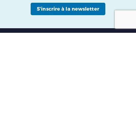
S'inscrire à la newsletter
À propos
Comment ça marche ?
Devenir guide partenaire
FAQ
Contact
Mentions légales
Politique de protection des données personnelles
Conditions Générales d utilisation et de vente