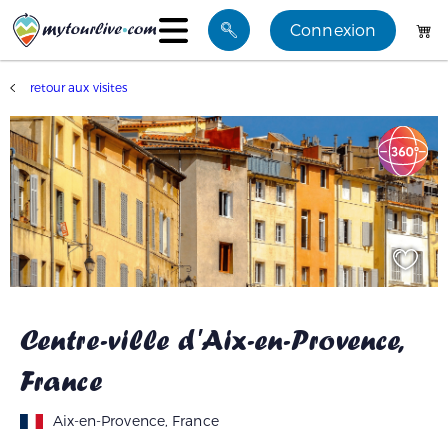
Connexion
Visites
retour aux visites
Mes favoris
Blog
Groupes
Centre-ville d'Aix-en-Provence,
France
Aix-en-Provence, France