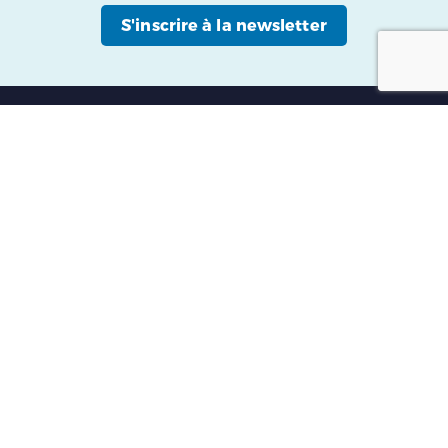
S'inscrire à la newsletter
À propos
Comment ça marche ?
Devenir guide partenaire
FAQ
Contact
Mentions légales
Politique de protection des données personnelles
Conditions Générales d utilisation et de vente