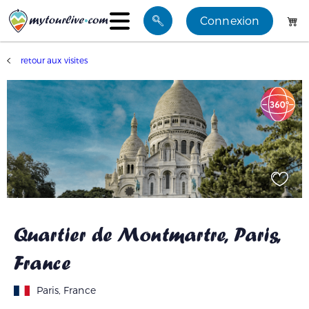
Connexion
Visites
retour aux visites
Mes favoris
Blog
Groupes
Quartier de Montmartre, Paris,
France
Paris, France