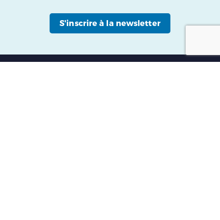
S'inscrire à la newsletter
À propos
Comment ça marche ?
Devenir guide partenaire
FAQ
Contact
Mentions légales
Politique de protection des données personnelles